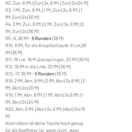
R2. Zun, 6 fM, (Zun) 3x, 6 fM, (Zun) 2x (24 M)
R3. 1 fM, Zun, 6 fM, (1 fM, Zun) 3x, 6 fM, (1 
fM, Zun) 2x (30 M)
R4. 2 fM, Zun, 6 fM, (2 fM, Zun) 3x, 6 fM, (2 
fM, Zun) 2x (36 M)
R5.-9. 36 fM - 
5 Runden
 (36 M)
R10. 8 fM, für die Knopfschlaufe: 6 Lm,28 
fM (36 M)
R11. 16 Lm, 16 M überspringen, 20 fM (36 M)
R12. 16 fM in die Lmk, 20 fM (36 M)
R13.-17. 36 fM - 
5 Runden
 (36 M)
R18. 2 fM, Abn, 6 fM, (2 fM, Abn) 3x,6 fM, (2 
fM, Abn) 2x (20 M)
R19. 1 fM, Abn, 6 fM, (1 fM, Abn) 3x,6 fM, (1 
fM, Abn) 2x (24 M)
R20. Abn, 6 fM, (Abn) 3x, 6 fM, (Abn) 2x (18 
M)
Kontrolliere ob deine Tasche hoch genug 
für die Kopfhörer ist, wenn nicht, dann 