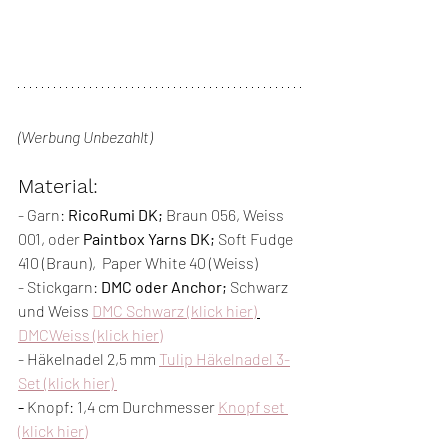
(Werbung Unbezahlt)
Material:
- Garn: 
RicoRumi DK;
 Braun 056, Weiss 
001, oder 
Paintbox Yarns DK;
 Soft Fudge 
410 (Braun),  Paper White 40 (Weiss)
- Stickgarn: 
DMC oder Anchor;
 Schwarz 
und Weiss 
DMC Schwarz (klick hier)
DMCWeiss (klick hier)
- Häkelnadel 2,5 mm 
Tulip Häkelnadel 3-
Set (klick hier) 
- 
Knopf: 1,4 cm Durchmesser 
Knopf set 
(klick hier)