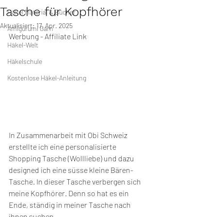
Tasche für Kopfhörer
Häkel Material & Bücher
Aktualisiert:
17. Apr. 2025
Amigurumi Garn
Werbung - Affiliate Link
Häkel-Welt
Häkelschule
Kostenlose Häkel-Anleitung
In Zusammenarbeit mit Obi Schweiz 
erstellte ich eine personalisierte 
Shopping Tasche (Wollliebe) und dazu 
designed ich eine süsse kleine Bären-
Tasche. In dieser Tasche verbergen sich 
meine Kopfhörer. Denn so hat es ein 
Ende, ständig in meiner Tasche nach 
ihnen suchen. 