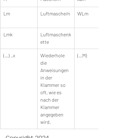
Lm
Luftmasche/n
WLm
Lmk
Luftmaschenk
ette
(...) ..x
Wiederhole 
(...M)
die 
Anweisungen 
in der 
Klammer so 
oft, wie es 
nach der 
Klammer 
angegeben 
wird.
Copyright 2024