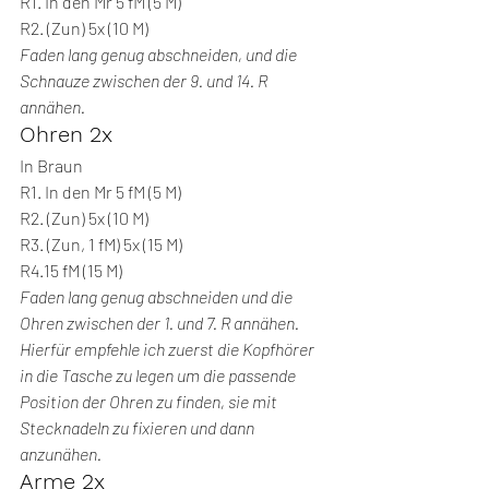
R1. In den Mr 5 fM (5 M)
R2. (Zun) 5x (10 M)
Faden lang genug abschneiden, und die 
Schnauze zwischen der 9. und 14. R 
annähen.
Ohren 2x
In Braun
R1. In den Mr 5 fM (5 M)
R2. (Zun) 5x (10 M)
R3. (Zun, 1 fM) 5x (15 M)
R4.15 fM (15 M)
Faden lang genug abschneiden und die 
Ohren zwischen der 1. und 7. R annähen. 
Hierfür empfehle ich zuerst die Kopfhörer 
in die Tasche zu legen um die passende 
Position der Ohren zu finden, sie mit 
Stecknadeln zu fixieren und dann 
anzunähen. 
Arme 2x