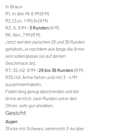
In Braun
R1. In den Mr 6 fM (6 M)
R2. (Zun, 1 fM) 3x (9 M)
R3.-5. 9 fM 
- 3 Runden
 (9 M)
R6. Abn, 7 fM (8 M)
Jetzt werden zwischen 26 und 36 Runden 
gehäkelt.Je nachdem wie lange die Arme 
sein sollen (passe sie auf deinen 
Geschmack an).
R7.-32./42. 8 fM 
- 26 bis 36 Runden
 (8 M)
R33./43. Arme falten und mit 3 - 4 fM 
zusammenhäkeln.
Faden lang genug abschneiden und die 
Arme seitlich, zwei Runden unter den 
Ohren, sehr gut annähen.
Gesicht
Augen
Sticke mit Schwarz, senkrecht 3-4x über 