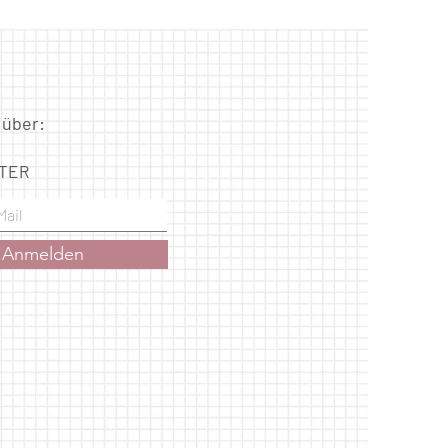
 über:
TER
Anmelden