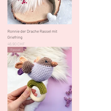
Ronnie der Drache Rassel mit
Griefring
Preis
46,90 CHF
Rassel