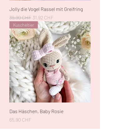
Jolly die Vogel Rassel mit Greifring
Standardpreis
Sale-Preis
39,90 CHF
31,92 CHF
Kuscheltier
Das Häschen, Baby Rosie
Preis
65,90 CHF