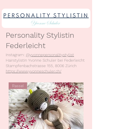
Personality Stylistin
Federleicht
Instagram:
@yvonnepersonalitystylist
Hairstylistin Yvonne Schuler bei Federleicht
Stampfenbachstrasse 155, 8006 Zürich
https://www.yvonneschuler.ch/
Rassel