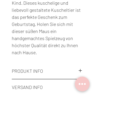
Kind. Dieses kuschelige und
liebevoll gestaltete Kuscheltier ist
das perfekte Geschenk zum
Geburtstag. Holen Sie sich mit
dieser süßen Maus ein
handgemachtes Spielzeug von
höchster Qualität direkt zu Ihnen
nach Hause.
PRODUKT INFO
MATERIAL
VERSAND INFO
Gehäkelt mit - 100% Baumwolle
Füllwatte - 100% Polyester
Es gibt zwei Möglichkeiten
Sicherheitsaugen - EN71.1.2.3.
Du kannst die Ware vor Ort in Bern
zertifiziert
Home
abholen oder ich kann sie dir via Post
Anleitung von BellArt Gabriela
zusenden.
GRÖSSE
Ca. 19 cm
HINWEISE