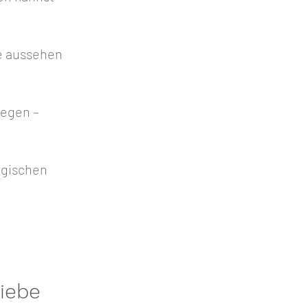
e aussehen
legen –
agischen
liebe