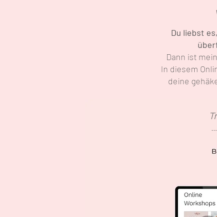
Du liebst e
über
Dann ist mein
In diesem Onli
deine gehäkel
T
…