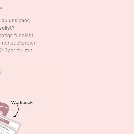
!
 du unsicher,
ollst?
htige für dich!
lumenstickereien
 Schritt – mit
n