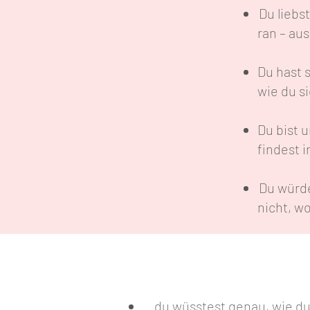
Du liebs
ran – aus
Du hast 
wie du si
Du bist 
findest i
Du würde
nicht, w
…du wüsstest genau, wie d