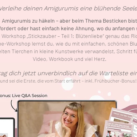
Verleihe deinen Amigurumis eine blühende Seele
s, Amigurumis zu häkeln – aber beim Thema Besticken bist
fordert oder hast einfach keine Ahnung, wo du anfangen s
 Workshop „Stickzauber – Teil 1: Blütenliebe“ genau das Ric
ne-Workshop lernst du, wie du mit einfachen, schönen B
ten Tierchen in kleine Kunstwerke verwandelst. Schritt für
Video, Workbook und viel Herz.
rag dich jetzt unverbindlich auf die Warteliste ei
und sei die Erste, die vom Start erfährt – inkl. Frühbucher-Bonus!