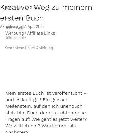
Kreativer Weg zu meinem
Häkel Material & Bücher
ersten Buch
Amigurumi Garn
Aktualisiert:
17. Apr. 2025
Häkel-Welt
Werbung / Affiliate Links
Häkelschule
Kostenlose Häkel-Anleitung
Mein erstes Buch ist veröffentlicht – 
und es läuft gut! Ein grosser 
Meilenstein, auf den ich unendlich 
stolz bin. Doch dann tauchten neue 
Fragen auf: 
Wie geht es jetzt weiter? 
Wo will ich hin? Was kommt als 
Nächstes?