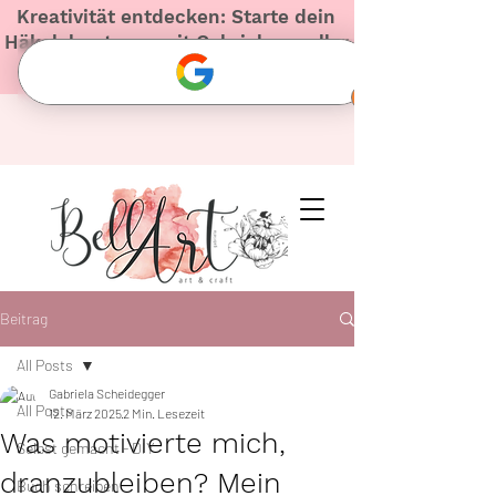
Kreativität entdecken: Starte dein
Häkelabenteuer mit Gabriela – voller
Herz und Inspiration!
Beitrag
All Posts
Gabriela Scheidegger
All Posts
12. März 2025
2 Min. Lesezeit
Was motivierte mich,
Selbst gemacht - DIY
dranzubleiben? Mein
Buch schreiben