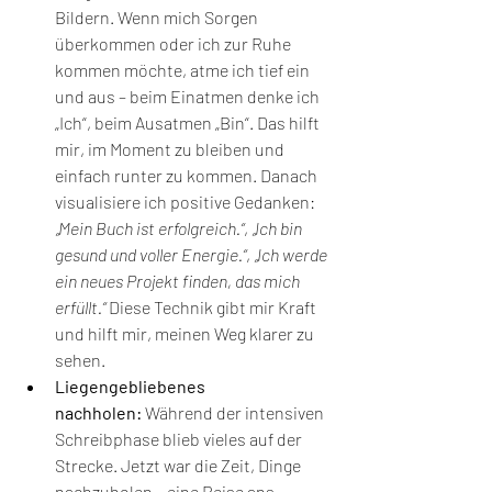
Bildern. Wenn mich Sorgen 
überkommen oder ich zur Ruhe 
kommen möchte, atme ich tief ein 
und aus – beim Einatmen denke ich 
„Ich“, beim Ausatmen „Bin“. Das hilft 
mir, im Moment zu bleiben und 
einfach runter zu kommen. Danach 
visualisiere ich positive Gedanken: 
„Mein Buch ist erfolgreich.“
, 
„Ich bin 
gesund und voller Energie.“
, 
„Ich werde 
ein neues Projekt finden, das mich 
erfüllt.“
 Diese Technik gibt mir Kraft 
und hilft mir, meinen Weg klarer zu 
sehen.
Liegengebliebenes 
nachholen:
 Während der intensiven 
Schreibphase blieb vieles auf der 
Strecke. Jetzt war die Zeit, Dinge 
nachzuholen – eine Reise ans 