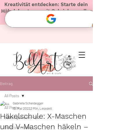
Kreativität entdecken: Starte dein
Häkelabenteuer mit Gabriela – voller
Herz und Inspiration!
Beitrag
All Posts
Gabriela Scheidegger
All Posts
13. Mai 2022
2 Min. Lesezeit
Häkelschule: X-Maschen
Selbst gemacht - DIY
und V-Maschen häkeln –
Buch schreiben