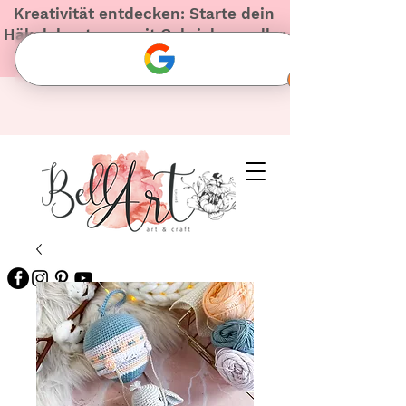
Kreativität entdecken: Starte dein
Häkelabenteuer mit Gabriela – voller
Herz und Inspiration!