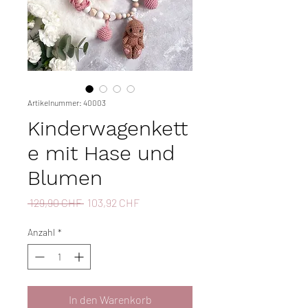
Artikelnummer: 40003
Kinderwagenkett
e mit Hase und
Blumen
Standardpreis
Sale-
 129,90 CHF 
103,92 CHF
Preis
Anzahl
*
In den Warenkorb