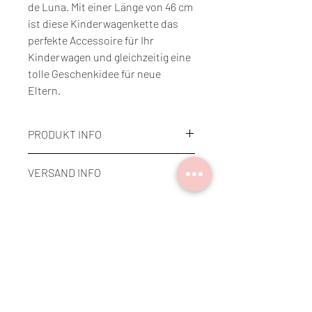
de Luna. Mit einer Länge von 46 cm
ist diese Kinderwagenkette das
perfekte Accessoire für Ihr
Kinderwagen und gleichzeitig eine
tolle Geschenkidee für neue
Eltern.
PRODUKT INFO
MATERIAL
VERSAND INFO
Gehäkelt und gestickt mit - 100%
Baumwolle
Es gibt zwei Möglichkeiten
Füllwatte - 100% Polyester
Du kannst die Ware vor Ort in Bern
Rasselkugel - 100% Kunststoff
Home
abholen oder ich kann sie dir via Post
Kettenzubehör - Ahornholz
zusenden.
Anleitung vom Hasen: Topito de Luna
GRÖSSE
Ca. 46cm lang
HINWEISE
Links
Für die Sicherheit Ihres Kindes