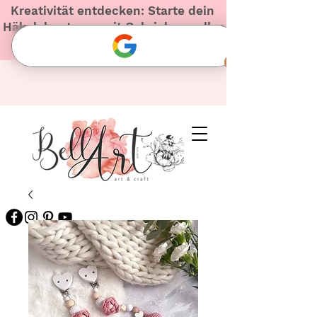
Kreativität entdecken: Starte dein
Häkelabenteuer mit Gabriela – voller
Herz und Inspiration!