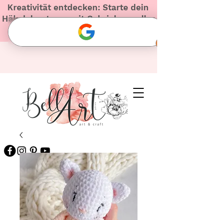
Kreativität entdecken: Starte dein
Häkelabenteuer mit Gabriela – voller
Herz und Inspiration!