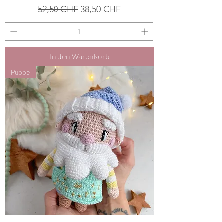
Standardpreis
Sale-Preis
52,50 CHF
38,50 CHF
In den Warenkorb
Puppe