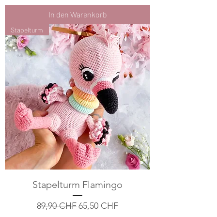
In den Warenkorb
Stapelturm
Stapelturm Flamingo
Standardpreis
Sale-Preis
89,90 CHF
65,50 CHF