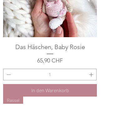
Das Häschen, Baby Rosie
Preis
65,90 CHF
In den Warenkorb
Rassel