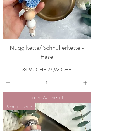
Nuggikette/ Schnullerkette -
Hase
Standardpreis
Sale-Preis
34,90 CHF
27,92 CHF
In den Warenkorb
Schnullerkette