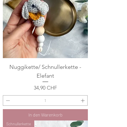
Nuggikette/ Schnullerkette -
Elefant
Preis
34,90 CHF
In den Warenkorb
Schnullerkette