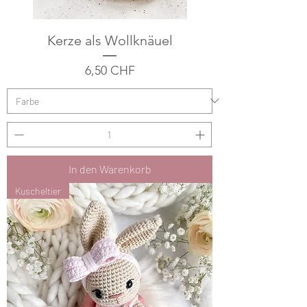
Kerze als Wollknäuel
Preis
6,50 CHF
In den Warenkorb
Kuscheltier