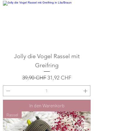
Jolly die Vogel Rassel mit
Greifring
Standardpreis
Sale-Preis
39,90 CHF
31,92 CHF
In den Warenkorb
Rassel