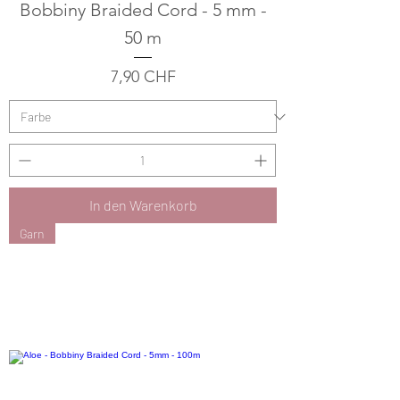
Bobbiny Braided Cord - 5 mm -
50 m
Preis
7,90 CHF
In den Warenkorb
Garn