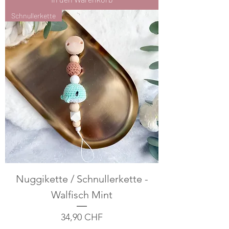
Schnullerkette
Nuggikette / Schnullerkette -
Walfisch Mint
Preis
34,90 CHF