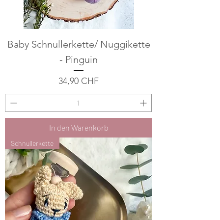
Baby Schnullerkette/ Nuggikette
- Pinguin
Preis
34,90 CHF
In den Warenkorb
Schnullerkette