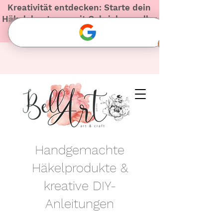
Kreativität entdecken: Starte dein
Häkelabenteuer mit Gabriela – voller
Herz und Inspiration!
Handgemachte
Häkelprodukte &
kreative DIY-
Anleitungen