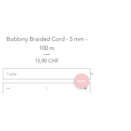
Bobbiny Braided Cord - 5 mm -
100 m
Preis
15,90 CHF
In den Warenkorb
Garn