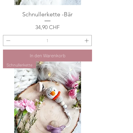
Schnullerkette -Bär
Preis
34,90 CHF
In den Warenkorb
Schnullerkette