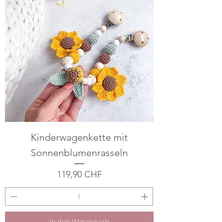
Kinderwagenkette mit
Sonnenblumenrasseln
Preis
119,90 CHF
In den Warenkorb