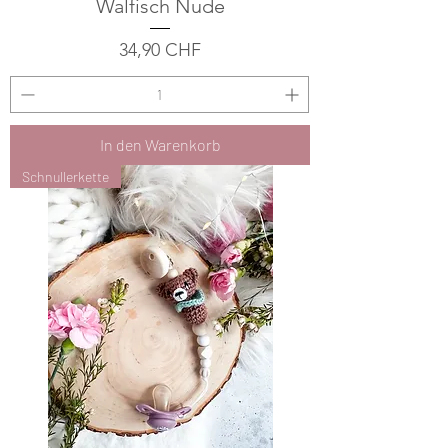
Walfisch Nude
Preis
34,90 CHF
In den Warenkorb
Schnullerkette