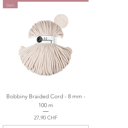
Garn
Bobbiny Braided Cord - 8 mm -
100 m
Preis
27,90 CHF