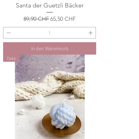
Santa der Guetzli Bäcker
Standardpreis
Sale-Preis
89,90 CHF
65,50 CHF
In den Warenkorb
Deko