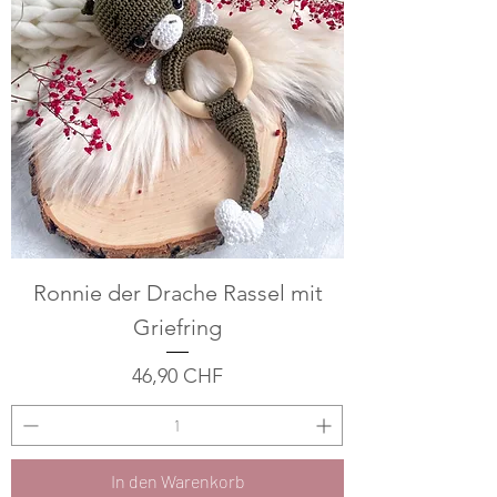
Ronnie der Drache Rassel mit
Griefring
Preis
46,90 CHF
In den Warenkorb