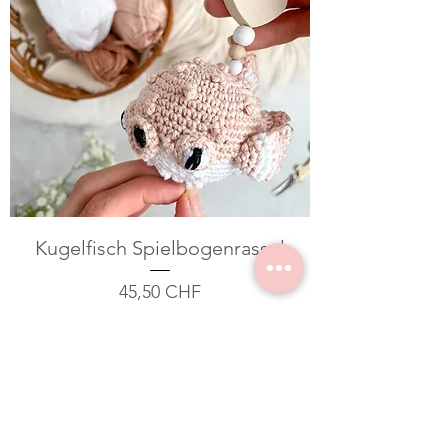
Kugelfisch Spielbogenrassel
Preis
45,50 CHF
In den Warenkorb
Kinderwagenkette