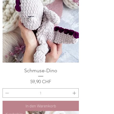
Schmuse-Dino
Preis
59,90 CHF
In den Warenkorb
Kuscheltier