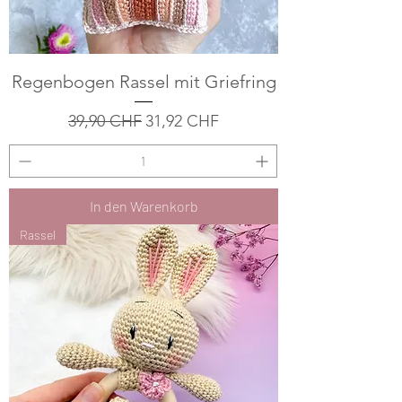
Regenbogen Rassel mit Griefring
Standardpreis
Sale-Preis
39,90 CHF
31,92 CHF
In den Warenkorb
Rassel