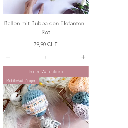
Ballon mit Bubba den Elefanten -
Rot
Preis
79,90 CHF
In den Warenkorb
Mobile/Aufhänger