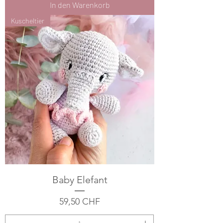
In den Warenkorb
Kuscheltier
Baby Elefant
Preis
59,50 CHF