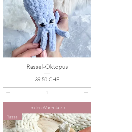
Rassel-Oktopus
Preis
39,50 CHF
In den Warenkorb
Rassel