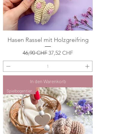
Hasen Rassel mit Holzgreifring
Standardpreis
Sale-Preis
46,90 CHF
37,52 CHF
In den Warenkorb
Spielbogentier