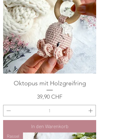
Oktopus mit Holzgreifring
Preis
39,90 CHF
In den Warenkorb
Rassel