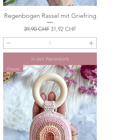
Regenbogen Rassel mit Griefring
Standardpreis
Sale-Preis
39,90 CHF
31,92 CHF
In den Warenkorb
Rassel