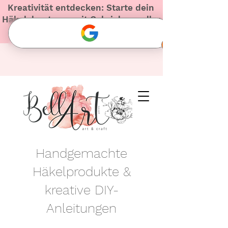
Kreativität entdecken: Starte dein
Häkelabenteuer mit Gabriela – voller
Herz und Inspiration!
Handgemachte
Häkelprodukte &
kreative DIY-
Anleitungen