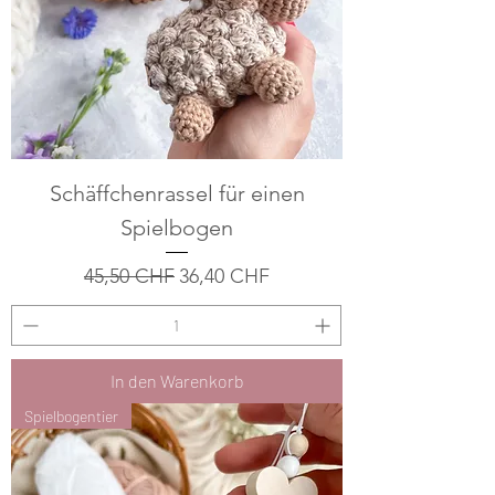
Schäffchenrassel für einen
Spielbogen
Standardpreis
Sale-Preis
45,50 CHF
36,40 CHF
In den Warenkorb
Spielbogentier