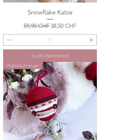
Snowflake Katze
Standardpreis
Sale-Preis
59,90 CHF
38,50 CHF
In den Warenkorb
Mobile/Aufhänger