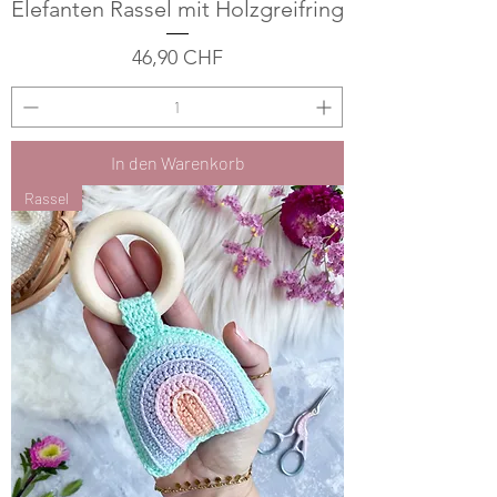
Elefanten Rassel mit Holzgreifring
Preis
46,90 CHF
In den Warenkorb
Rassel