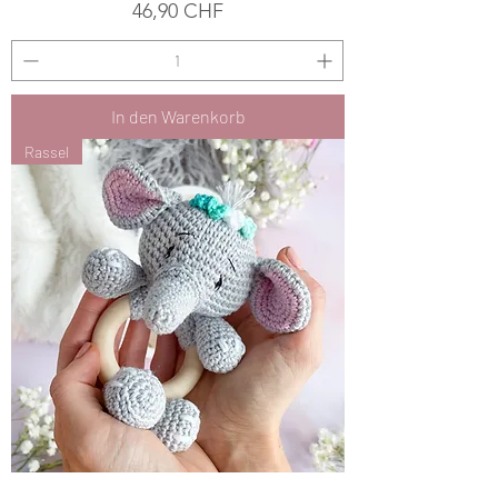
Preis
46,90 CHF
In den Warenkorb
Rassel