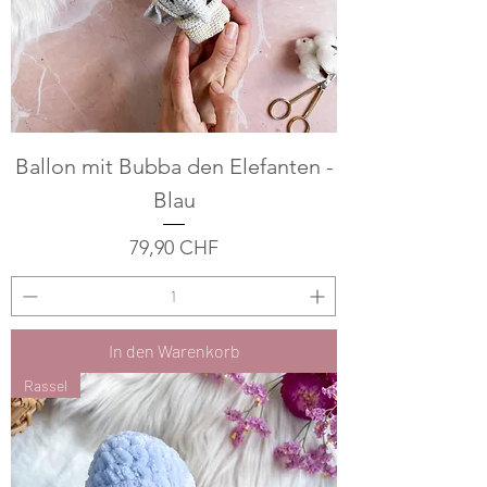
Ballon mit Bubba den Elefanten -
Blau
Preis
79,90 CHF
In den Warenkorb
Rassel