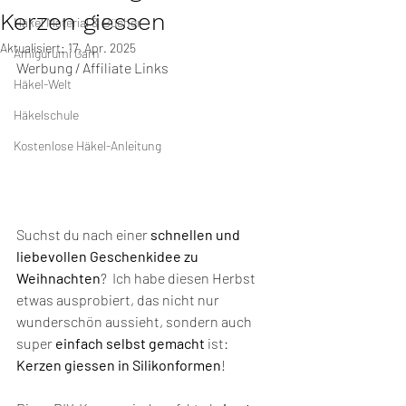
Kerzen giessen
Häkel Material & Bücher
Aktualisiert:
17. Apr. 2025
Amigurumi Garn
Werbung / Affiliate Links
Häkel-Welt
Häkelschule
Kostenlose Häkel-Anleitung
Suchst du nach einer 
schnellen und 
liebevollen Geschenkidee zu 
Weihnachten
?  Ich habe diesen Herbst 
etwas ausprobiert, das nicht nur 
wunderschön aussieht, sondern auch 
super 
einfach selbst gemacht
 ist: 
Kerzen giessen in Silikonformen
!