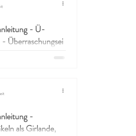
it
nleitung - Ü-
- Überraschungsei
st der "May the force
eit
nleitung -
eln als Girlande,