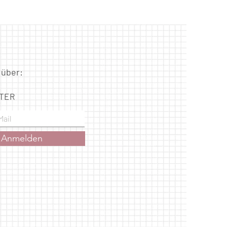
 über:
TER
Anmelden