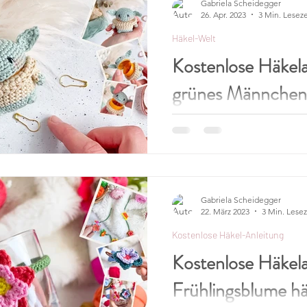
Gabriela Scheidegger
26. Apr. 2023
3 Min. Leseze
Häkel-Welt
Kostenlose Häkela
grünes Männchen 
umhäkeln
Werbung / Affiliate Links Am 4. Mai i
be with you Day" Tag! Und zur Feier dieses Tages, habe
ich ein kleines...
Gabriela Scheidegger
22. März 2023
3 Min. Lesez
Kostenlose Häkel-Anleitung
Kostenlose Häkela
Frühlingsblume häk