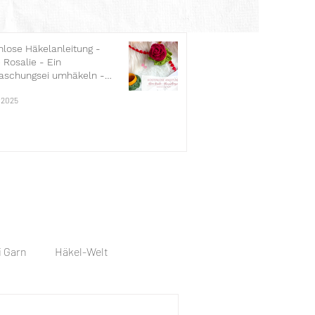
nlose Häkelanleitung -
 Rosalie - Ein
aschungsei umhäkeln -
uttertag
. 2025
 Garn
Häkel-Welt