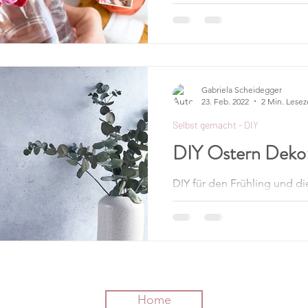
Haarclip oder als
In diesem Beitrag, zeige ic
Girlande, Haarclip Deko ode
kannst.
Gabriela Scheidegger
23. Feb. 2022
2 Min. Lesez
Selbst gemacht - DIY
DIY Ostern Deko:
DIY für den Frühling und d
mit Garn oder Wolle. Ich ze
geht.
Home