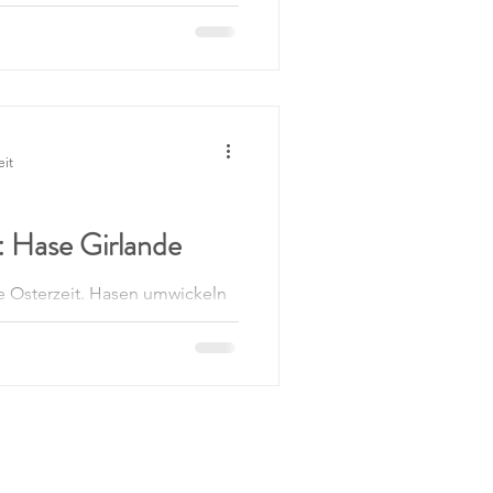
 Deko
h dir wie du diese Blume als
r als Deko für ein Glas häkeln
eit
 Hase Girlande
ie Osterzeit. Hasen umwickeln
ige dir Step by Step wie es