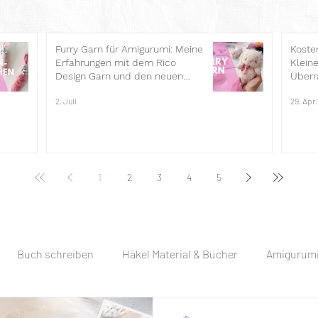
Furry Garn für Amigurumi: Meine
Koste
Erfahrungen mit dem Rico
Kleine
Design Garn und den neuen
Überr
Häkelheften
Zum M
2. Juli
29. Apr
1
2
3
4
5
Buch schreiben
Häkel Material & Bücher
Amigurumi
äkel-Anleitung