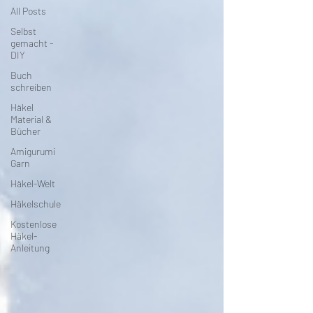
All Posts
Selbst
gemacht -
DIY
Buch
schreiben
Häkel
Material &
Bücher
Amigurumi
Garn
Häkel-Welt
Häkelschule
Kostenlose
Häkel-
Anleitung