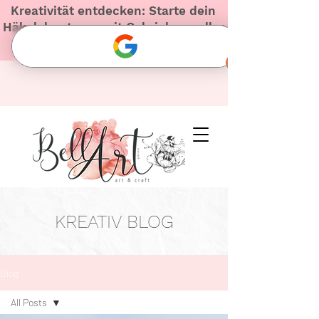
Kreativität entdecken: Starte dein
Häkelabenteuer mit Gabriela – voller
Herz und Inspiration!
KREATIV BLOG
Blog
All Posts