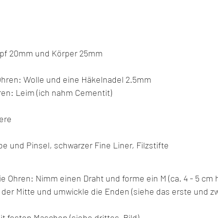
opf 20mm und Körper 25mm
Ohren: Wolle und eine Häkelnadel 2.5mm
hren: Leim (ich nahm Cementit)
ere
be und Pinsel, schwarzer Fine Liner, Filzstifte 
die Ohren: Nimm einen Draht und forme ein M (ca. 4 - 5 cm 
 der Mitte und umwickle die Enden (siehe das erste und zwe
 festen Maschen (siehe drittes  Bild).