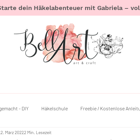
Starte dein Häkelabenteuer mit Gabriela – voll
gemacht - DIY
Häkelschule
Freebie / Kostenlose Anleit
r
2. März 2022
2 Min. Lesezeit
igurumi Garn