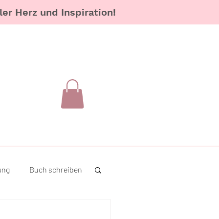
er Herz und Inspiration!
ung
Buch schreiben