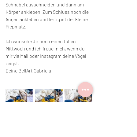
Schnabel ausschneiden und dann am 
Körper ankleben. Zum Schluss noch die 
Augen ankleben und fertig ist der kleine 
Piepmatz. 
Ich wünsche dir noch einen tollen 
Mittwoch und ich freue mich, wenn du 
mir via Mail oder Instagram deine Vögel 
zeigst.
Deine BellArt Gabriela
Tutorial
DIY
Frühlingsdeko
Garn
Vogel
Wolle
basteln
Selbst gemacht - DIY