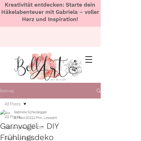
Kreativität entdecken: Starte dein
Häkelabenteuer mit Gabriela – voller
Herz und Inspiration!
Beitrag
All Posts
Gabriela Scheidegger
All Posts
9. März 2022
2 Min. Lesezeit
Garnvogel - DIY
Selbst gemacht - DIY
Frühlingsdeko
Buch schreiben