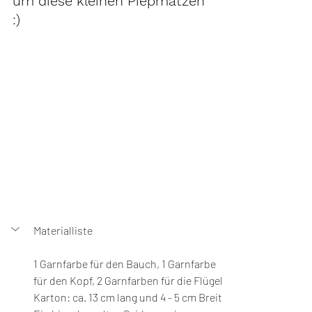
um diese kleinen Piepmatzen 
:)
Materialliste
1 Garnfarbe für den Bauch, 1 Garnfarbe 
für den Kopf, 2 Garnfarben für die Flügel
Karton: ca. 13 cm lang und 4 - 5 cm Breit